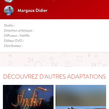
Margaux Didier
Studio :
Direction artistique :
Diffuseur : Netflix
Éditeur DVD :
Distributeur :
DÉCOUVREZ D'AUTRES ADAPTATIONS