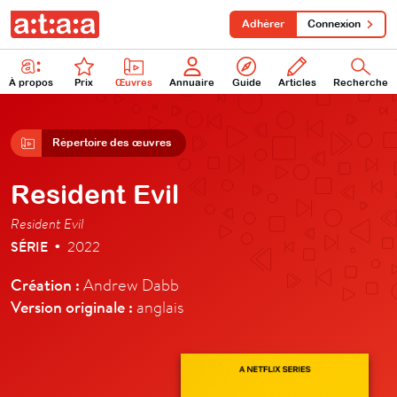
Adhérer
Connexion
À propos
Prix
Œuvres
Annuaire
Guide
Articles
Recherche
Répertoire des œuvres
Resident Evil
Resident Evil
SÉRIE
2022
•
Création :
Andrew Dabb
Version originale :
anglais