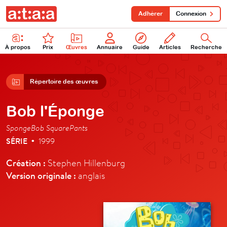
Adhérer
Connexion
À propos
Prix
Œuvres
Annuaire
Guide
Articles
Recherche
Répertoire des œuvres
Bob l'Éponge
SpongeBob SquarePants
SÉRIE
1999
•
Création :
Stephen Hillenburg
Version originale :
anglais