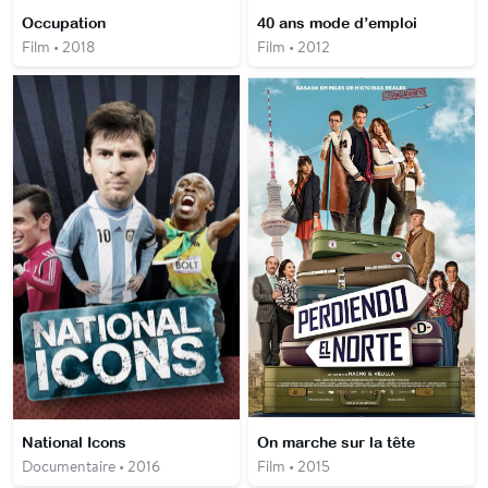
Occupation
40 ans mode d’emploi
Film • 2018
Film • 2012
National Icons
On marche sur la tête
Documentaire • 2016
Film • 2015