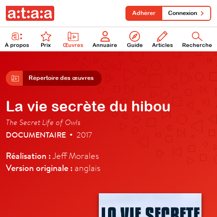
Adhérer
Connexion
À propos
Prix
Œuvres
Annuaire
Guide
Articles
Recherche
Répertoire des œuvres
La vie secrète du hibou
The Secret Life of Owls
DOCUMENTAIRE
2017
•
Réalisation :
Jeff Morales
Version originale :
anglais