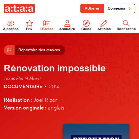
Adhérer
Connexion
À propos
Prix
Œuvres
Annuaire
Guide
Articles
Recherche
Répertoire des œuvres
Rénovation impossible
Texas Flip N Move
DOCUMENTAIRE
2014
•
Réalisation :
Joel Rizor
Version originale :
anglais