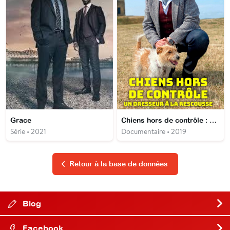
Grace
Chiens hors de contrôle : Un dresseur à la rescousse
Série • 2021
Documentaire • 2019
Retour à la base de données
Blog
Facebook