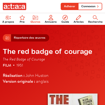
Adhérer
Connexion
À propos
Prix
Œuvres
Annuaire
Guide
Articles
Recherche
Répertoire des œuvres
The red badge of courage
The Red Badge of Courage
FILM
1951
•
Réalisation :
John Huston
Version originale :
anglais