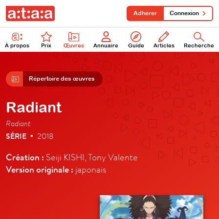
Adhérer
Connexion
À propos
Prix
Œuvres
Annuaire
Guide
Articles
Recherche
Répertoire des œuvres
Radiant
Radiant
SÉRIE
2018
•
Création :
Seiji KISHI, Tony Valente
Version originale :
japonais