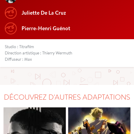
Juliette De La Cruz
Pierre-Henri Guénot
Studio : Titrafilm
Direction artistique : Thierry Wermuth
Diffuseur : Max
DÉCOUVREZ D'AUTRES ADAPTATIONS