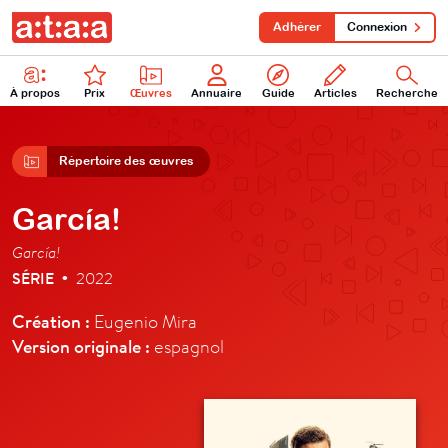
Adhérer
Connexion
À propos
Prix
Œuvres
Annuaire
Guide
Articles
Recherche
Répertoire des œuvres
García!
García!
SÉRIE
2022
•
Création :
Eugenio Mira
Version originale :
espagnol