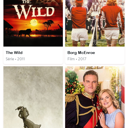
The Wild
Borg McEnroe
Série • 2011
Film • 2017