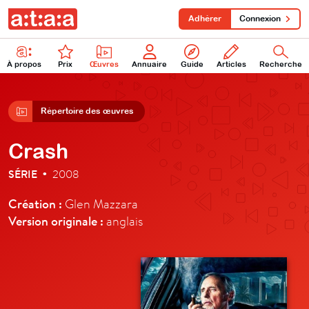
Adhérer
Connexion
À propos
Prix
Œuvres
Annuaire
Guide
Articles
Recherche
Répertoire des œuvres
Crash
SÉRIE
2008
•
Création :
Glen Mazzara
Version originale :
anglais