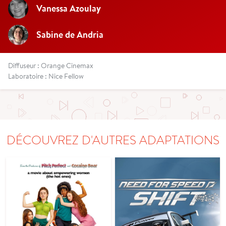
Vanessa Azoulay
Sabine de Andria
Diffuseur : Orange Cinemax
Laboratoire : Nice Fellow
DÉCOUVREZ D'AUTRES ADAPTATIONS