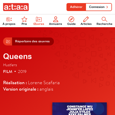
Adhérer
Connexion
À propos
Prix
Œuvres
Annuaire
Guide
Articles
Recherche
Répertoire des œuvres
Queens
Hustlers
FILM
2019
•
Réalisation :
Lorene Scafaria
Version originale :
anglais