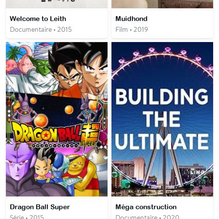
Welcome to Leith
Muidhond
Documentaire • 2015
Film • 2019
Dragon Ball Super
Méga construction
Série • 2015
Documentaire • 2020