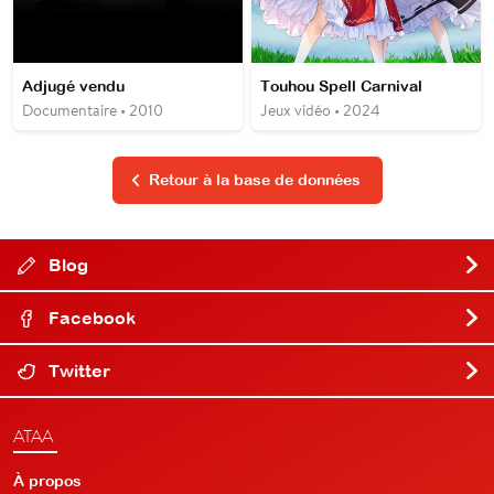
Adjugé vendu
Touhou Spell Carnival
Documentaire • 2010
Jeux vidéo • 2024
Retour à la base de données
Blog
Facebook
Twitter
ATAA
À propos