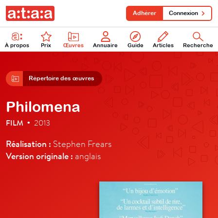
Adhérer
Connexion
À propos
Prix
Œuvres
Annuaire
Guide
Articles
Recherche
Répertoire des œuvres
Philomena
FILM
2013
•
Réalisation :
Stephen Frears
Version originale :
anglais