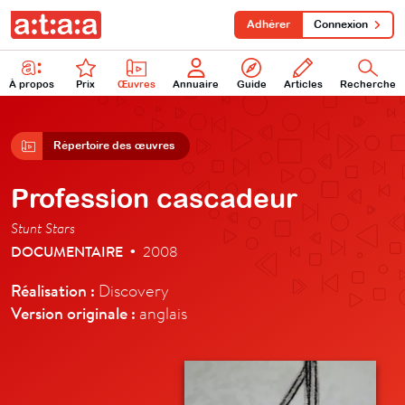
Adhérer
Connexion
À propos
Prix
Œuvres
Annuaire
Guide
Articles
Recherche
Répertoire des œuvres
Profession cascadeur
Stunt Stars
DOCUMENTAIRE
2008
•
Réalisation :
Discovery
Version originale :
anglais