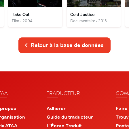
Take Out
Cold Justice
Film • 2004
Documentaire • 2013
Retour à la base de données
TAA
TRADUCTEUR
COMM
 propos
Adhérer
Faire
rganisation
Guide du traducteur
Trouv
rix ATAA
L'Écran Traduit
Poste