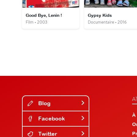
Good Bye, Lenin !
Gypsy Kids
Film • 2003
Documentaire • 2016
A
Blog
À
Facebook
O
Twitter
P