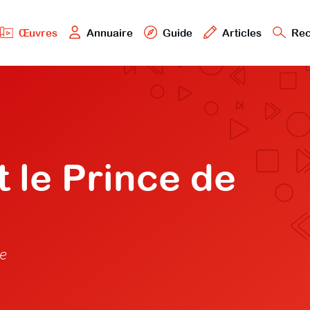
Œuvres
Annuaire
Guide
Articles
Rec
t le Prince de
e