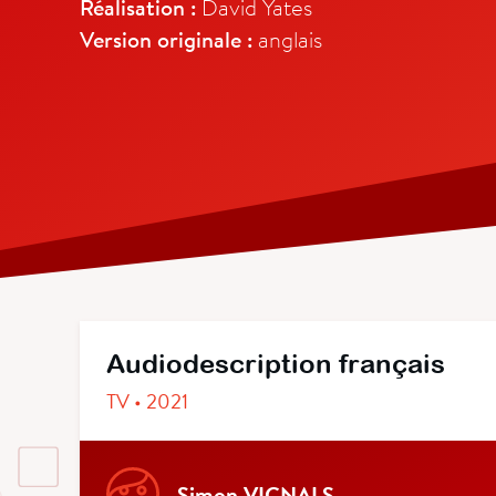
Réalisation :
David Yates
Version originale :
anglais
Audiodescription français
TV • 2021
Simon VIGNALS