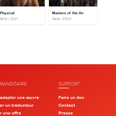
Physical
Masters of the Air
Série • 2021
Série • 2024
ANDITAIRE
SUPPORT
 adapter une œuvre
Faire un don
er un traducteur
Contact
r une offre
Presse