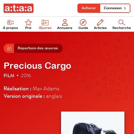
Adhérer
Connexion
À propos
Prix
Œuvres
Annuaire
Guide
Articles
Recherche
Répertoire des œuvres
Precious Cargo
FILM
2016
•
Réalisation :
Max Adams
Version originale :
anglais