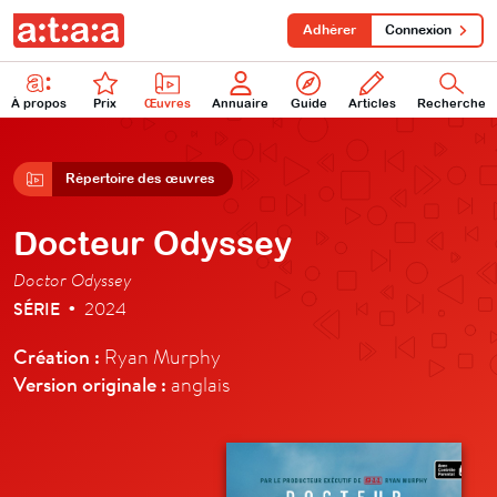
Adhérer
Connexion
À propos
Prix
Œuvres
Annuaire
Guide
Articles
Recherche
Répertoire des œuvres
Docteur Odyssey
Doctor Odyssey
SÉRIE
2024
•
Création :
Ryan Murphy
Version originale :
anglais