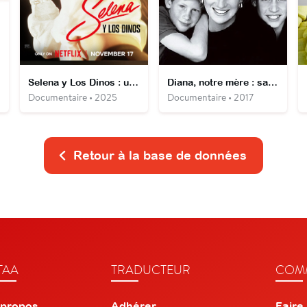
Selena y Los Dinos : une affaire de famille
Diana, notre mère : sa vie, son héritage
Documentaire • 2025
Documentaire • 2017
Retour à la base de données
TAA
TRADUCTEUR
COMM
 propos
Adhérer
Faire