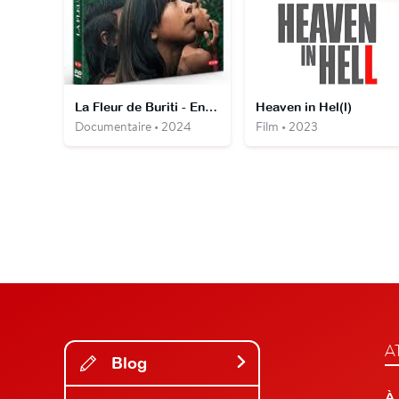
La Fleur de Buriti - Entretien avec Renée Nader Messora et João Salaviza
Heaven in Hel(l)
Documentaire • 2024
Film • 2023
A
Blog
À