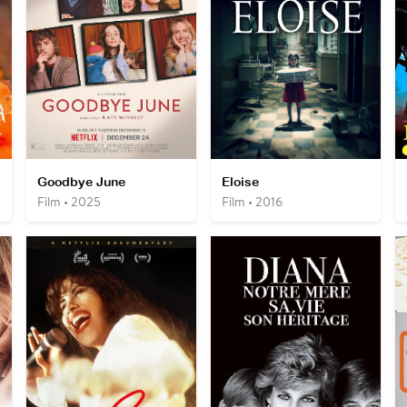
Goodbye June
Eloise
Film • 2025
Film • 2016