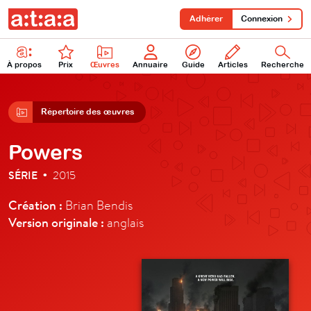
Adhérer
Connexion
À propos
Prix
Œuvres
Annuaire
Guide
Articles
Recherche
Répertoire des œuvres
Powers
SÉRIE
2015
•
Création :
Brian Bendis
Version originale :
anglais