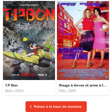
T.P Bon
Rouge à lèvres et arme à feu
Série • 2024
Film • 2001
Retour à la base de données