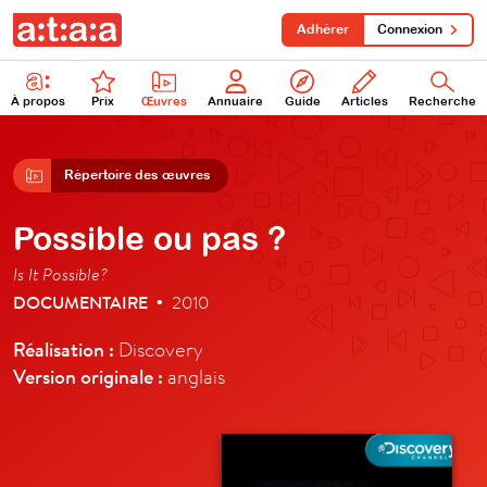
Adhérer
Connexion
À propos
Prix
Œuvres
Annuaire
Guide
Articles
Recherche
Répertoire des œuvres
Possible ou pas ?
Is It Possible?
DOCUMENTAIRE
2010
•
Réalisation :
Discovery
Version originale :
anglais