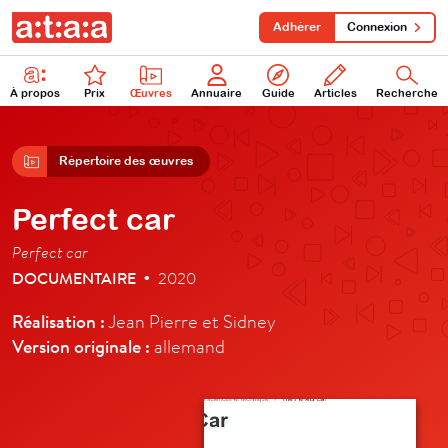
Adhérer
Connexion
À propos
Prix
Œuvres
Annuaire
Guide
Articles
Recherche
Répertoire des œuvres
Perfect car
Perfect car
DOCUMENTAIRE
2020
•
Réalisation :
Jean Pierre et Sidney
Version originale :
allemand