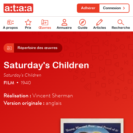
Adhérer
Connexion
À propos
Prix
Œuvres
Annuaire
Guide
Articles
Recherche
Répertoire des œuvres
Saturday's Children
Saturday's Children
FILM
1940
•
Réalisation :
Vincent Sherman
Version originale :
anglais