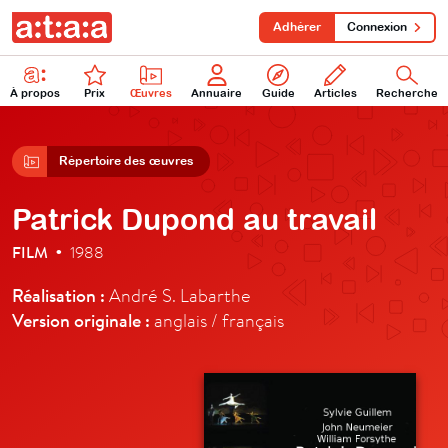
Adhérer
Connexion
À propos
Prix
Œuvres
Annuaire
Guide
Articles
Recherche
Répertoire des œuvres
Patrick Dupond au travail
FILM
1988
•
Réalisation :
André S. Labarthe
Version originale :
anglais / français