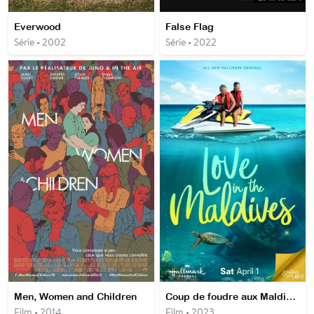
Everwood
False Flag
Série • 2002
Série • 2022
Men, Women and Children
Coup de foudre aux Maldives
Film • 2014
Film • 2023