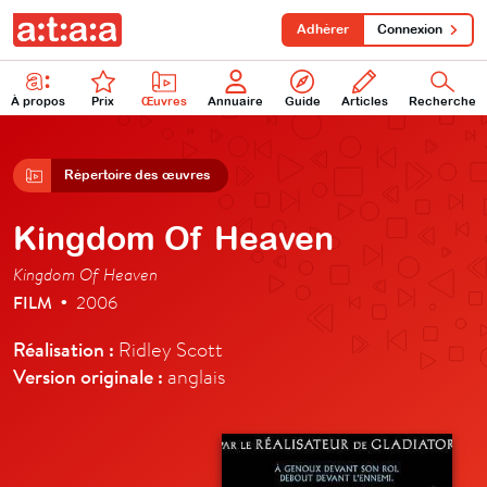
Adhérer
Connexion
À propos
Prix
Œuvres
Annuaire
Guide
Articles
Recherche
Répertoire des œuvres
Kingdom Of Heaven
Kingdom Of Heaven
FILM
2006
•
Réalisation :
Ridley Scott
Version originale :
anglais