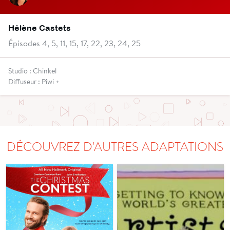
Hélène Castets
Épisodes 4, 5, 11, 15, 17, 22, 23, 24, 25
Studio : Chinkel
Diffuseur : Piwi +
DÉCOUVREZ D'AUTRES ADAPTATIONS