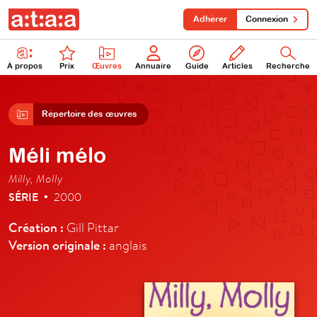
Adhérer
Connexion
À propos
Prix
Œuvres
Annuaire
Guide
Articles
Recherche
Répertoire des œuvres
Méli mélo
Milly, Molly
SÉRIE
2000
•
Création :
Gill Pittar
Version originale :
anglais