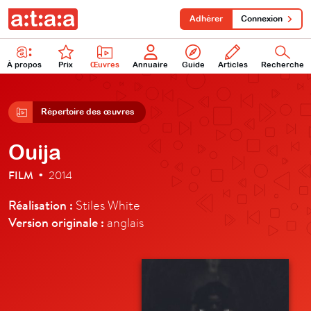
Adhérer
Connexion
À propos
Prix
Œuvres
Annuaire
Guide
Articles
Recherche
Répertoire des œuvres
Ouija
FILM
2014
•
Réalisation :
Stiles White
Version originale :
anglais