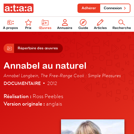
Adhérer
Connexion
À propos
Prix
Œuvres
Annuaire
Guide
Articles
Recherche
Répertoire des œuvres
Annabel au naturel
Annabel Langbein, The Free-Range Cook : Simple Pleasures
DOCUMENTAIRE
2012
•
Réalisation :
Ross Peebles
Version originale :
anglais