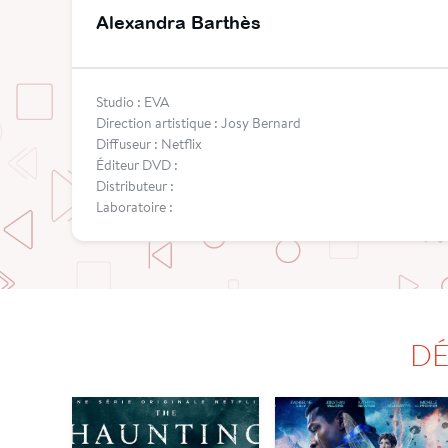
Alexandra Barthès
Studio : EVA
Direction artistique : Josy Bernard
Diffuseur : Netflix
Éditeur DVD :
Distributeur :
Laboratoire :
DÉ