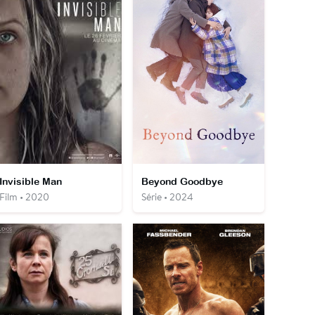
Invisible Man
Beyond Goodbye
Film • 2020
Série • 2024