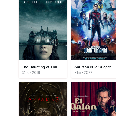
The Haunting of Hill House
Ant-Man et la Guêpe: Quantumania
Série • 2018
Film • 2022