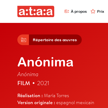
À propos
Prix
Répertoire des œuvres
Anónima
Anónima
FILM
2021
•
Réalisation :
María Torres
Version originale :
espagnol mexicain