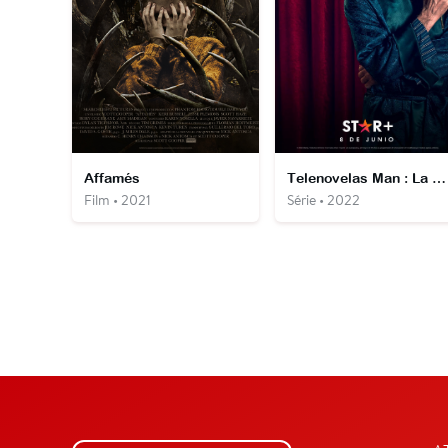
Affamés
Telenovelas Man : La télé a changé, lui non
Film • 2021
Série • 2022