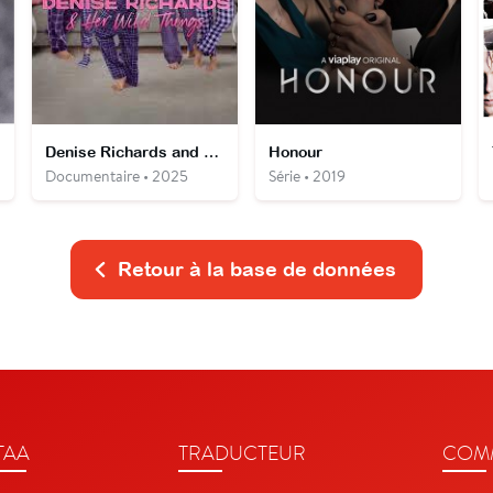
Denise Richards and Her Wild Things
Honour
Documentaire • 2025
Série • 2019
Retour à la base de données
TAA
TRADUCTEUR
COMM