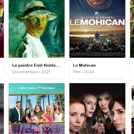
Le peintre Emil Nolde – Des ombres aux tableaux
Le Mohican
Documentaire • 2021
Film • 2024