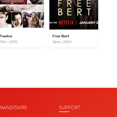
Twelve
Free Bert
Film • 2010
Série • 2026
ANDITAIRE
SUPPORT