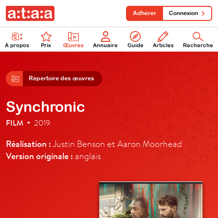
Adhérer
Connexion
À propos
Prix
Œuvres
Annuaire
Guide
Articles
Recherche
Répertoire des œuvres
Synchronic
FILM
2019
•
Réalisation :
Justin Benson et Aaron Moorhead
Version originale :
anglais