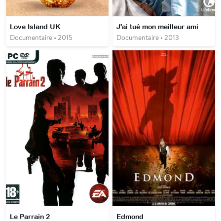
Love Island UK
J'ai tué mon meilleur ami
Documentaire • 2015
Documentaire • 2013
Le Parrain 2
Edmond