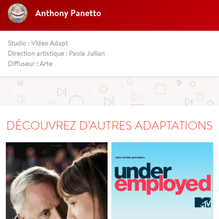
Anthony Panetto
Studio : Video Adapt
Direction artistique : Paola Jullian
Diffuseur : Arte
DÉCOUVREZ D'AUTRES ADAPTATIONS