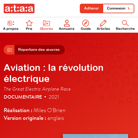
Adhérer
Connexion
À propos
Prix
Œuvres
Annuaire
Guide
Articles
Recherche
Répertoire des œuvres
Aviation : la révolution
électrique
The Great Electric Airplane Race
DOCUMENTAIRE
2021
•
Réalisation :
Miles O'Brien
Version originale :
anglais