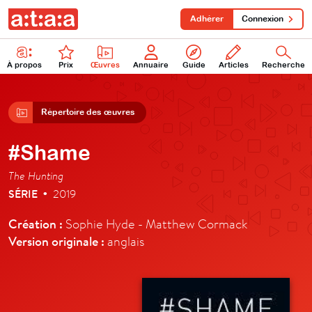
Adhérer
Connexion
À propos
Prix
Œuvres
Annuaire
Guide
Articles
Recherche
Répertoire des œuvres
#Shame
The Hunting
SÉRIE
2019
•
Création :
Sophie Hyde - Matthew Cormack
Version originale :
anglais