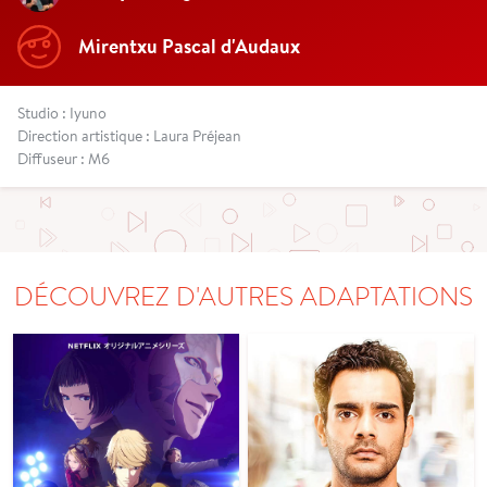
Mirentxu Pascal d'Audaux
Studio : Iyuno
Direction artistique : Laura Préjean
Diffuseur : M6
DÉCOUVREZ D'AUTRES ADAPTATIONS