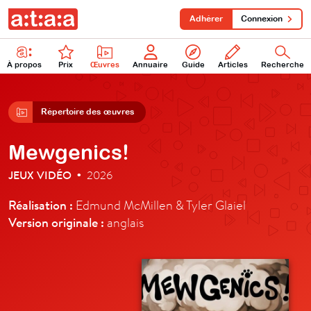
Adhérer
Connexion
À propos
Prix
Œuvres
Annuaire
Guide
Articles
Recherche
Répertoire des œuvres
Mewgenics!
JEUX VIDÉO
2026
•
Réalisation :
Edmund McMillen & Tyler Glaiel
Version originale :
anglais