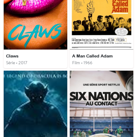
Claws
A Man Called Adam
Série • 2017
Film • 1966