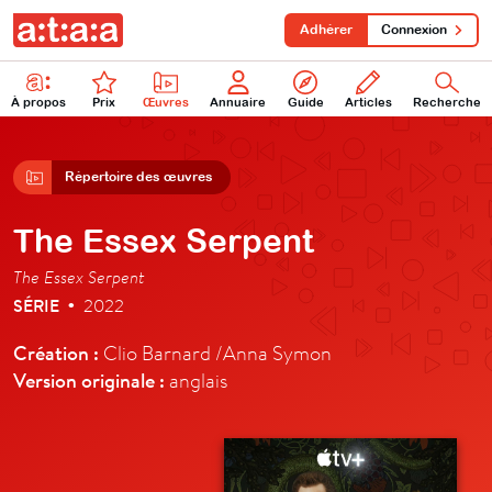
Adhérer
Connexion
À propos
Prix
Œuvres
Annuaire
Guide
Articles
Recherche
Répertoire des œuvres
The Essex Serpent
The Essex Serpent
SÉRIE
2022
•
Création :
Clio Barnard /Anna Symon
Version originale :
anglais