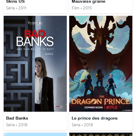
Skins US
Mauvaise graine
Série • 2011
Film • 2015
Bad Banks
Le prince des dragons
Série • 2018
Série • 2018