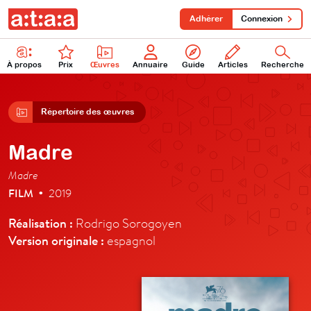
Adhérer
Connexion
À propos
Prix
Œuvres
Annuaire
Guide
Articles
Recherche
Répertoire des œuvres
Madre
Madre
FILM
2019
•
Réalisation :
Rodrigo Sorogoyen
Version originale :
espagnol