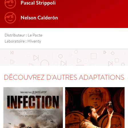
Pascal Strippoli
Nelson Calderón
Distributeur : Le Pacte
Laboratoire : Hiventy
DÉCOUVREZ D'AUTRES ADAPTATIONS