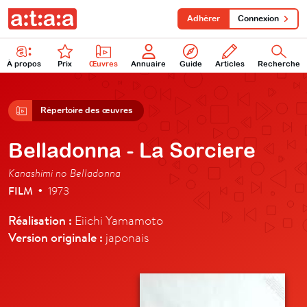
Adhérer
Connexion
À propos
Prix
Œuvres
Annuaire
Guide
Articles
Recherche
Répertoire des œuvres
Belladonna - La Sorciere
Kanashimi no Belladonna
FILM
1973
•
Réalisation :
Eiichi Yamamoto
Version originale :
japonais