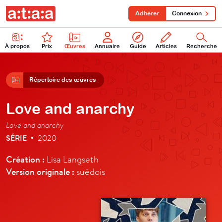
Adhérer
Connexion
À propos
Prix
Œuvres
Annuaire
Guide
Articles
Recherche
Répertoire des œuvres
Love and anarchy
Love and anarchy
SÉRIE
2020
•
Création :
Lisa Langseth
Version originale :
suédois