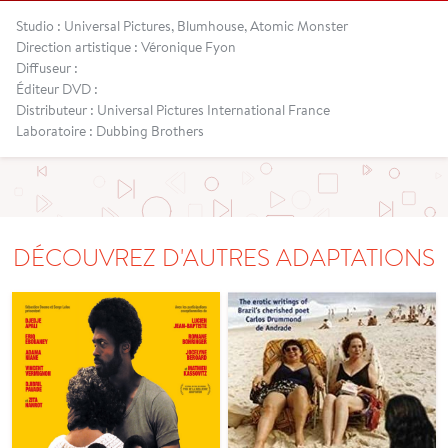
Studio : Universal Pictures, Blumhouse, Atomic Monster
Direction artistique : Véronique Fyon
Diffuseur :
Éditeur DVD :
Distributeur : Universal Pictures International France
Laboratoire : Dubbing Brothers
DÉCOUVREZ D'AUTRES ADAPTATIONS