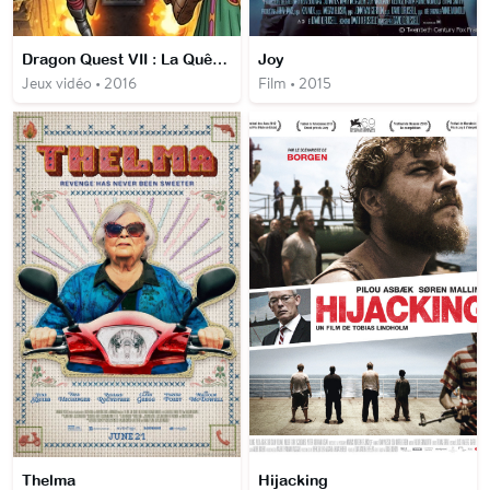
Dragon Quest VII : La Quête des vestiges du monde
Joy
Jeux vidéo • 2016
Film • 2015
Thelma
Hijacking