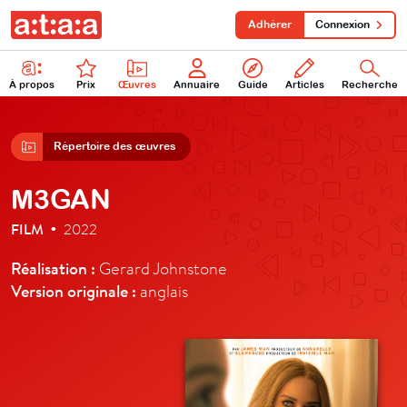
Adhérer
Connexion
À propos
Prix
Œuvres
Annuaire
Guide
Articles
Recherche
Répertoire des œuvres
M3GAN
FILM
2022
•
Réalisation :
Gerard Johnstone
Version originale :
anglais