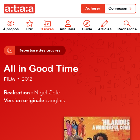
Adhérer
Connexion
À propos
Prix
Œuvres
Annuaire
Guide
Articles
Recherche
Répertoire des œuvres
All in Good Time
FILM
2012
•
Réalisation :
Nigel Cole
Version originale :
anglais