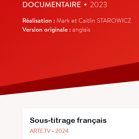
DOCUMENTAIRE
2023
•
Réalisation :
Mark et Caitlin STAROWICZ
Version originale :
anglais
Sous-titrage français
ARTE.TV • 2024