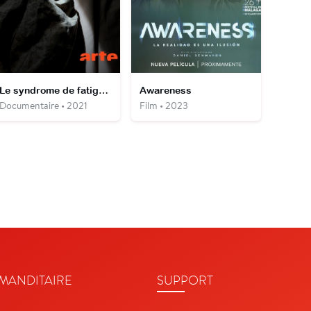
Le syndrome de fatigue chronique : L'EM/SFC, une maladie trop peu (re)connue
Awareness
Documentaire • 2021
Film • 2023
ANDITAIRE
SUPPORT