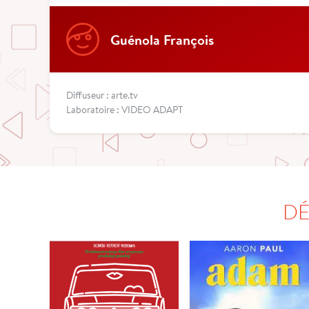
Guénola François
Diffuseur : arte.tv
Laboratoire : VIDEO ADAPT
DÉ