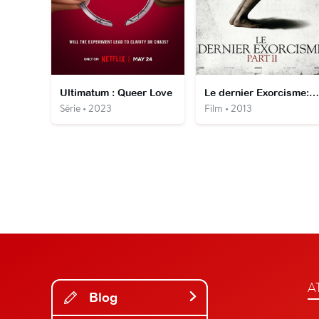
Ultimatum : Queer Love
Le dernier Exorcisme: part II
Série • 2023
Film • 2013
A
Blog