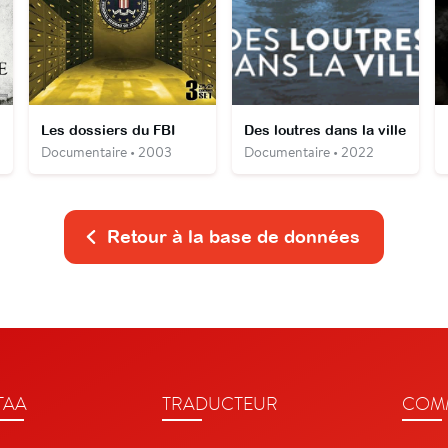
Les dossiers du FBI
Des loutres dans la ville
Documentaire • 2003
Documentaire • 2022
Retour à la base de données
TAA
TRADUCTEUR
COMM