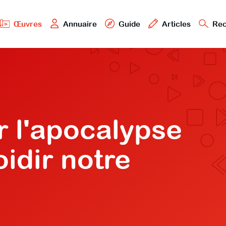
Œuvres
Annuaire
Guide
Articles
Rec
r l'apocalypse
idir notre