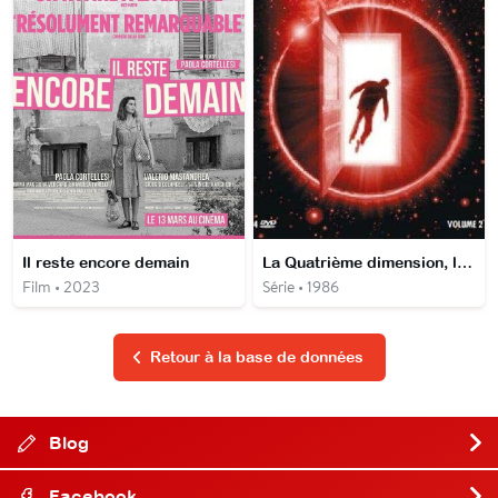
Il reste encore demain
La Quatrième dimension, les épisodes couleurs
Film • 2023
Série • 1986
Retour à la base de données
Blog
Facebook