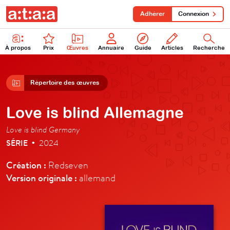
Adhérer
Connexion
À propos
Prix
Œuvres
Annuaire
Guide
Articles
Recherche
Répertoire des œuvres
Love is blind Allemagne
Love is blind Germany
SÉRIE
2024
•
Création :
Redseven
Version originale :
allemand