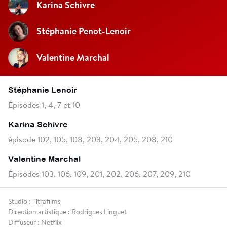
Karina Schivre
Stéphanie Penot-Lenoir
Valentine Marchal
Stéphanie Lenoir
Épisodes 1, 4, 7 et 10
Karina Schivre
épisode 102, 105, 108, 203, 204, 205, 208, 210
Valentine Marchal
Épisodes 103, 106, 109, 201, 202, 206, 207, 209, 210
Studio : Titrafilms
Direction artistique : Rodrigues Linguet
Diffuseur : Netflix