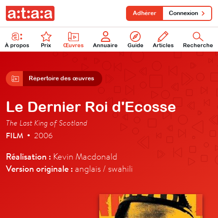
Adhérer
Connexion
À propos
Prix
Œuvres
Annuaire
Guide
Articles
Recherche
Répertoire des œuvres
Le Dernier Roi d'Ecosse
The Last King of Scotland
FILM
2006
•
Réalisation :
Kevin Macdonald
Version originale :
anglais / swahili