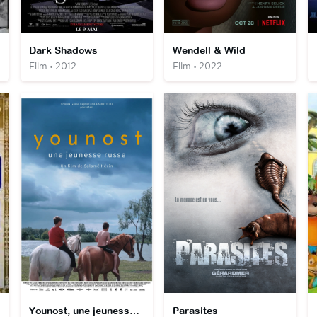
Dark Shadows
Wendell & Wild
Film • 2012
Film • 2022
Younost, une jeunesse russe
Parasites