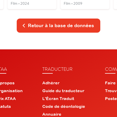
Film • 2024
Film • 2009
Retour à la base de données
TAA
TRADUCTEUR
COMM
 propos
Adhérer
Faire
rganisation
Guide du traducteur
Trouv
rix ATAA
L'Écran Traduit
Poste
tatuts
Code de déontologie
Annuaire