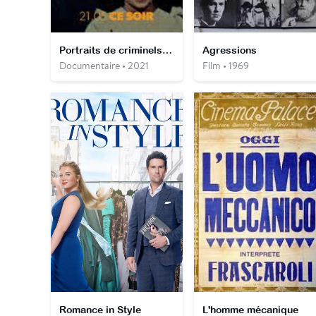
Portraits de criminels - le fils de Sam
Agressions
Documentaire • 2021
Film • 1969
Romance in Style
L'homme mécanique