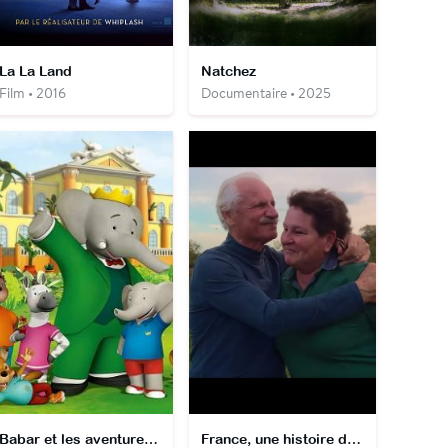
La La Land
Natchez
Film • 2016
Documentaire • 2025
Babar et les aventures de Badou
France, une histoire d'amour