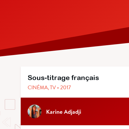
Sous-titrage français
CINÉMA, TV • 2017
Karine Adjadji