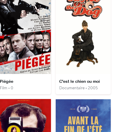
Piégée
C'est le chien ou moi
Film • 0
Documentaire • 2005