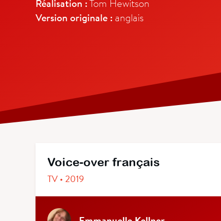
Réalisation :
Tom Hewitson
Version originale :
anglais
Voice-over français
TV • 2019
Emmanuelle Kellner