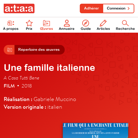
Adhérer
Connexion
À propos
Prix
Œuvres
Annuaire
Guide
Articles
Recherche
Répertoire des œuvres
Une famille italienne
A Casa Tutti Bene
FILM
2018
•
Réalisation :
Gabriele Muccino
Version originale :
italien