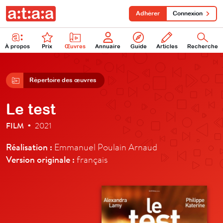
Adhérer
Connexion
À propos
Prix
Œuvres
Annuaire
Guide
Articles
Recherche
Répertoire des œuvres
Le test
FILM
2021
•
Réalisation :
Emmanuel Poulain Arnaud
Version originale :
français