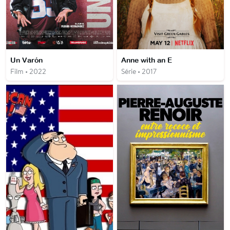
Un Varón
Anne with an E
Film • 2022
Série • 2017