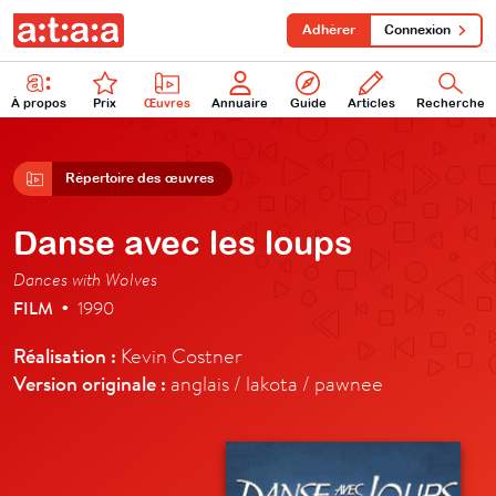
Adhérer
Connexion
À propos
Prix
Œuvres
Annuaire
Guide
Articles
Recherche
Répertoire des œuvres
Danse avec les loups
Dances with Wolves
FILM
1990
•
Réalisation :
Kevin Costner
Version originale :
anglais / lakota / pawnee