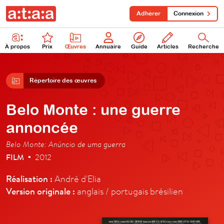
Adhérer
Connexion
À propos
Prix
Œuvres
Annuaire
Guide
Articles
Recherche
Répertoire des œuvres
Belo Monte : une guerre
annoncée
Belo Monte: Anúncio de uma guerra
FILM
2012
•
Réalisation :
André d'Elia
Version originale :
anglais / portugais brésilien