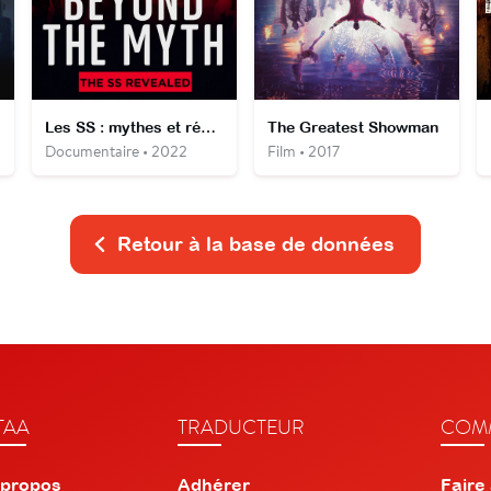
Les SS : mythes et réalité
The Greatest Showman
Documentaire • 2022
Film • 2017
Retour à la base de données
TAA
TRADUCTEUR
COMM
 propos
Adhérer
Faire