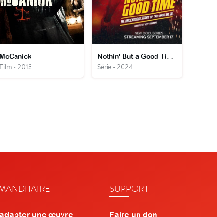
McCanick
Nöthin' But a Good Time : la vraie histoire du Hair Metal
Film • 2013
Série • 2024
ANDITAIRE
SUPPORT
 adapter une œuvre
Faire un don