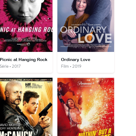
Picnic at Hanging Rock
Ordinary Love
Série • 2017
Film • 2019