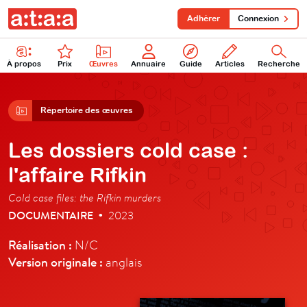
Adhérer
Connexion
À propos
Prix
Œuvres
Annuaire
Guide
Articles
Recherche
Répertoire des œuvres
Les dossiers cold case :
l'affaire Rifkin
Cold case files: the Rifkin murders
DOCUMENTAIRE
2023
•
Réalisation :
N/C
Version originale :
anglais