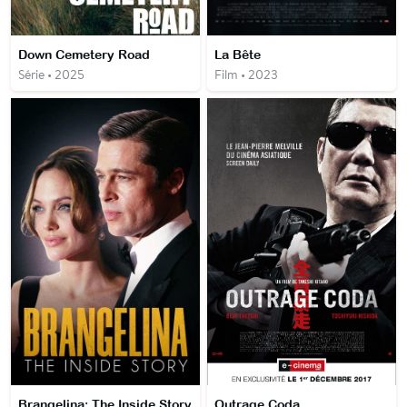
Down Cemetery Road
La Bête
Série • 2025
Film • 2023
Brangelina: The Inside Story
Outrage Coda