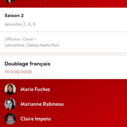
Saison 2
épisodes 2, 4, 6
Diffusion : Canal +
Laboratoire : Deluxe Media Paris
Doublage français
TV, VOD, SVOD
Marie Fuchez
Marianne Rabineau
Claire Impens