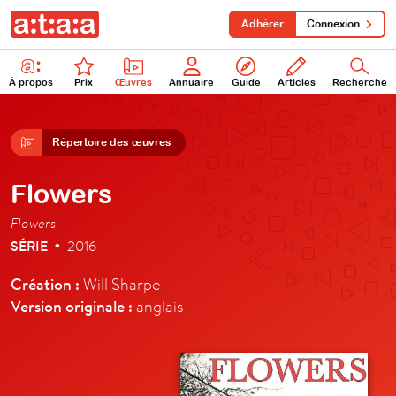
Adhérer
Connexion
À propos
Prix
Œuvres
Annuaire
Guide
Articles
Recherche
Répertoire des œuvres
Flowers
Flowers
SÉRIE
2016
•
Création :
Will Sharpe
Version originale :
anglais