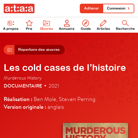
Adhérer
Connexion
À propos
Prix
Œuvres
Annuaire
Guide
Articles
Recherche
Répertoire des œuvres
Les cold cases de l’histoire
Murderous History
DOCUMENTAIRE
2021
•
Réalisation :
Ben Mole, Steven Perring
Version originale :
anglais