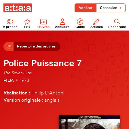
Adhérer
Connexion
À propos
Prix
Œuvres
Annuaire
Guide
Articles
Recherche
Répertoire des œuvres
Police Puissance 7
The Seven-Ups
FILM
1973
•
Réalisation :
Philip D'Antoni
Version originale :
anglais